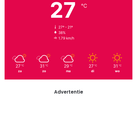
27
℃
27º - 21º
38%
1.79 km/h
27
31
29
27
31
℃
℃
℃
℃
℃
za
zo
ma
di
wo
Advertentie