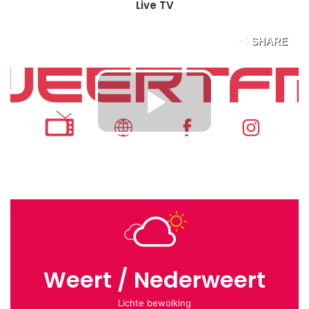
Live TV
Weert / Nederweert
Lichte bewolking