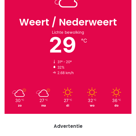
Weert / Nederweert
Lichte bewolking
29
℃
31º - 20º
32%
2.68 km/h
30
27
27
32
36
℃
℃
℃
℃
℃
zo
ma
di
wo
do
Advertentie