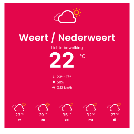
Weert / Nederweert
Lichte bewolking
22
℃
23º - 17º
50%
3.13 km/h
23
29
35
32
27
℃
℃
℃
℃
℃
vr
za
zo
ma
di