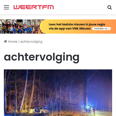
Menu
Zo
Home
/
achtervolging
achtervolging