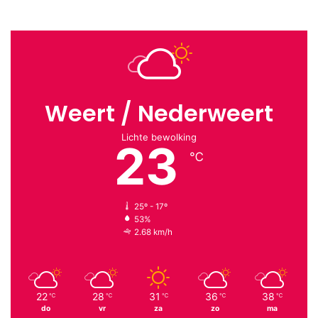
Weert / Nederweert
Lichte bewolking
23
℃
25º - 17º
53%
2.68 km/h
22
28
31
36
38
℃
℃
℃
℃
℃
do
vr
za
zo
ma