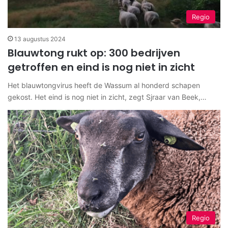
Regio
13 augustus 2024
Blauwtong rukt op: 300 bedrijven
getroffen en eind is nog niet in zicht
Het blauwtongvirus heeft de Wassum al honderd schapen
gekost. Het eind is nog niet in zicht, zegt Sjraar van Beek,…
Regio