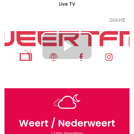
Live TV
Weert / Nederweert
Lichte bewolking