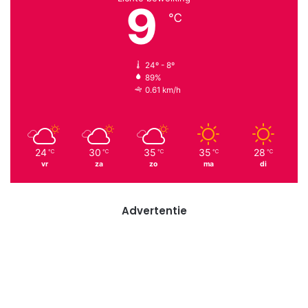
9
℃
24º - 8º
89%
0.61 km/h
24
30
35
35
28
℃
℃
℃
℃
℃
vr
za
zo
ma
di
Advertentie