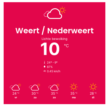
Weert / Nederweert
Lichte bewolking
10
℃
24º - 9º
87%
0.45 km/h
24
30
35
35
28
℃
℃
℃
℃
℃
vr
za
zo
ma
di