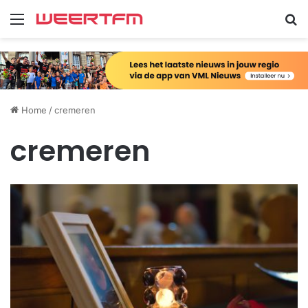
Menu
Zo
Home
/
cremeren
cremeren