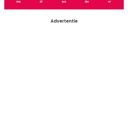
ma
di
wo
do
vr
Advertentie