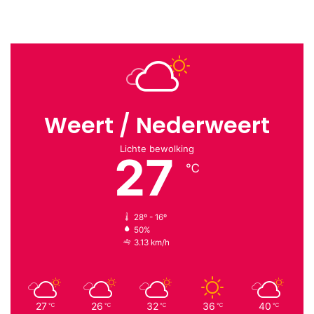
Weert / Nederweert
Lichte bewolking
27
℃
28º - 16º
50%
3.13 km/h
27
26
32
36
40
℃
℃
℃
℃
℃