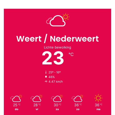
Weert / Nederweert
Lichte bewolking
23
℃
25º - 16º
46%
4.47 km/h
25
28
30
36
36
℃
℃
℃
℃
℃
do
vr
za
zo
ma