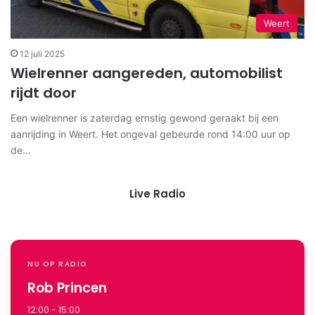
Weert
12 juli 2025
Wielrenner aangereden, automobilist
rijdt door
Een wielrenner is zaterdag ernstig gewond geraakt bij een
aanrijding in Weert. Het ongeval gebeurde rond 14:00 uur op
de…
Live Radio
NU OP RADIO
Rob Princen
12:00 - 15:00