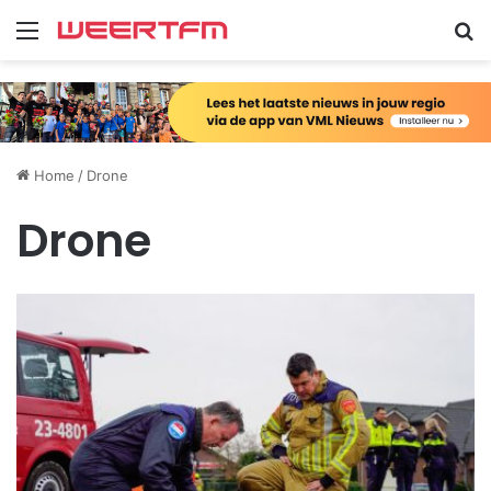
Menu
Zo
Home
/
Drone
Drone