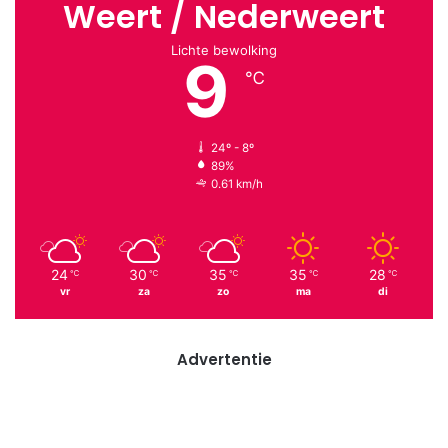
Weert / Nederweert
Lichte bewolking
9
℃
24º - 8º
89%
0.61 km/h
24
30
35
35
28
℃
℃
℃
℃
℃
vr
za
zo
ma
di
Advertentie