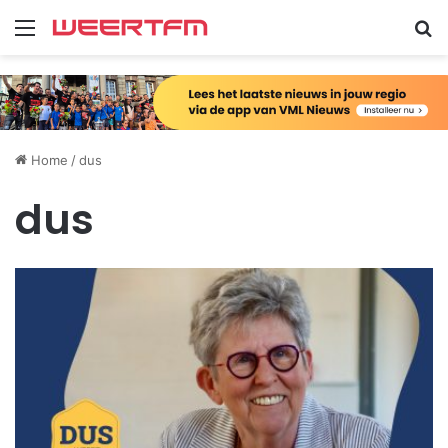
Menu
Zo
Home
/
dus
dus