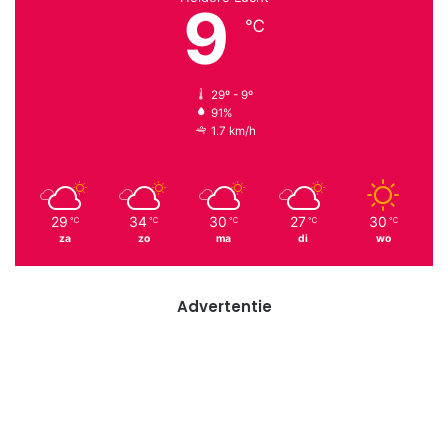
9
℃
29º - 9º
91%
1.7 km/h
29
34
30
27
30
℃
℃
℃
℃
℃
za
zo
ma
di
wo
Advertentie