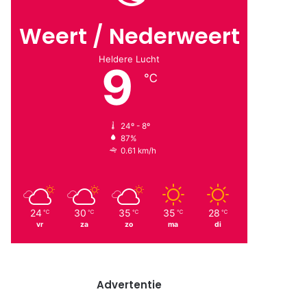
Weert / Nederweert
Heldere Lucht
9
℃
24º - 8º
87%
0.61 km/h
24
30
35
35
28
℃
℃
℃
℃
℃
vr
za
zo
ma
di
Advertentie