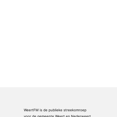
WeertFM is de publieke streekomroep
voor de gemeente Weert en Nederweert.