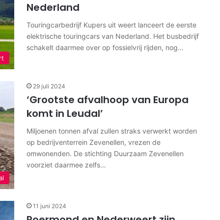
Nederland
Touringcarbedrijf Kupers uit weert lanceert de eerste
elektrische touringcars van Nederland. Het busbedrijf
schakelt daarmee over op fossielvrij rijden, nog…
rt
29 juli 2024
‘Grootste afvalhoop van Europa
komt in Leudal’
Miljoenen tonnen afval zullen straks verwerkt worden
op bedrijventerrein Zevenellen, vrezen de
omwonenden. De stichting Duurzaam Zevenellen
voorziet daarmee zelfs…
al
11 juni 2024
Roermond en Nederweert zijn