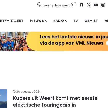
℃
Facebook
X
YouT
I
9
Weert / Nederweert
RTFM TALENT
NIEUWS
RADIO
TV
GEMIST
A
30 augustus 2024
Kupers uit Weert komt met eerste
elektrische touringcars in