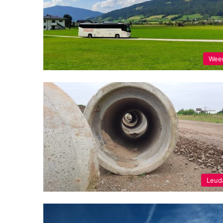
Wee
Leud