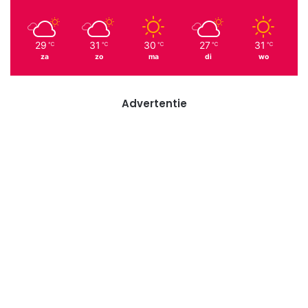
29
31
30
27
31
℃
℃
℃
℃
℃
za
zo
ma
di
wo
Advertentie