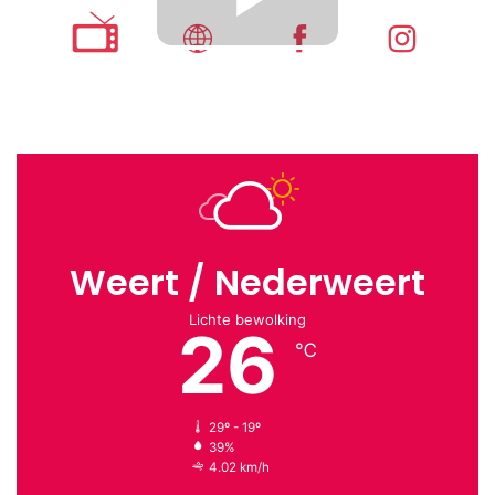
Weert / Nederweert
Lichte bewolking
26
℃
29º - 19º
39%
4.02 km/h