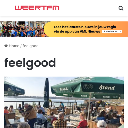
Menu
Zo
Home
/
feelgood
feelgood