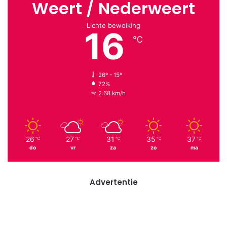
Weert / Nederweert
Lichte bewolking
16
℃
26º - 15º
72%
2.68 km/h
26
27
31
35
37
℃
℃
℃
℃
℃
do
vr
za
zo
ma
Advertentie