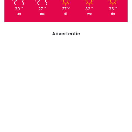
30
27
27
32
36
℃
℃
℃
℃
℃
zo
ma
di
wo
do
Advertentie