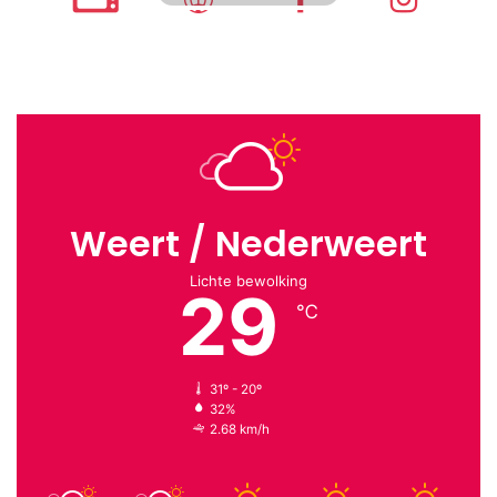
Weert / Nederweert
Lichte bewolking
29
℃
31º - 20º
32%
2.68 km/h