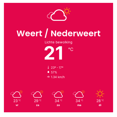
Weert / Nederweert
Lichte bewolking
21
℃
23º - 17º
57%
1.34 km/h
23
29
34
34
28
℃
℃
℃
℃
℃
vr
za
zo
ma
di