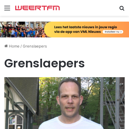
Menu
Zo
Home
/
Grenslaepers
Grenslaepers