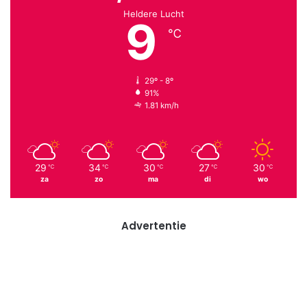
Heldere Lucht
9
℃
29º - 8º
91%
1.81 km/h
29
34
30
27
30
℃
℃
℃
℃
℃
za
zo
ma
di
wo
Advertentie