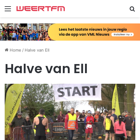
Menu
Zo
Home
/
Halve van Ell
Halve van Ell