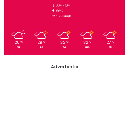
22º - 18º
56%
1.79 km/h
20
29
35
32
27
℃
℃
℃
℃
℃
vr
za
zo
ma
di
Advertentie