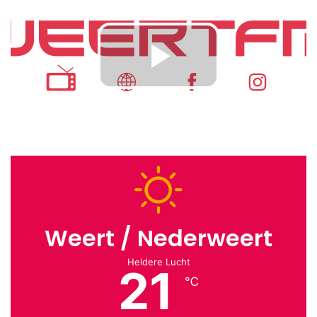
Weert / Nederweert
Heldere Lucht
21
℃