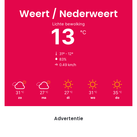
Weert / Nederweert
Lichte bewolking
13
℃
31º - 12º
83%
0.49 km/h
31
27
27
31
35
℃
℃
℃
℃
℃
zo
ma
di
wo
do
Advertentie