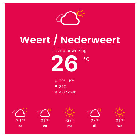
Weert / Nederweert
Lichte bewolking
26
℃
29º - 19º
39%
4.02 km/h
29
31
30
27
31
℃
℃
℃
℃
℃
za
zo
ma
di
wo