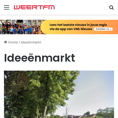
Menu
Zo
Home
/
Ideeënmarkt
Ideeënmarkt