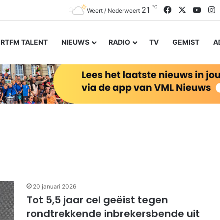
℃
Facebook
X
YouT
I
21
Weert / Nederweert
RTFM TALENT
NIEUWS
RADIO
TV
GEMIST
A
20 januari 2026
Tot 5,5 jaar cel geëist tegen
rondtrekkende inbrekersbende uit