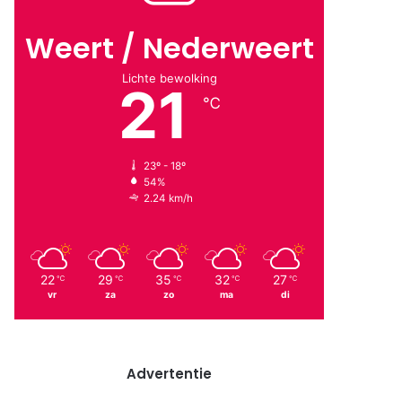
Weert / Nederweert
Lichte bewolking
21
℃
23º - 18º
54%
2.24 km/h
22
29
35
32
27
℃
℃
℃
℃
℃
vr
za
zo
ma
di
Advertentie