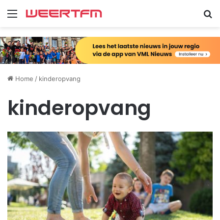
Menu
Zo
Home
/
kinderopvang
kinderopvang