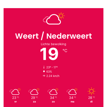
Weert / Nederweert
Lichte bewolking
19
℃
23º - 17º
63%
2.24 km/h
23
29
34
34
28
℃
℃
℃
℃
℃
vr
za
zo
ma
di