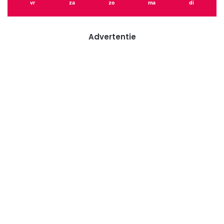
vr
za
zo
ma
di
Advertentie