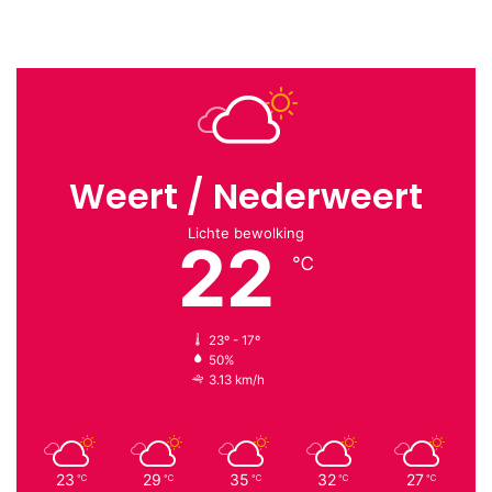
Weert / Nederweert
Lichte bewolking
22
℃
23º - 17º
50%
3.13 km/h
23
29
35
32
27
℃
℃
℃
℃
℃