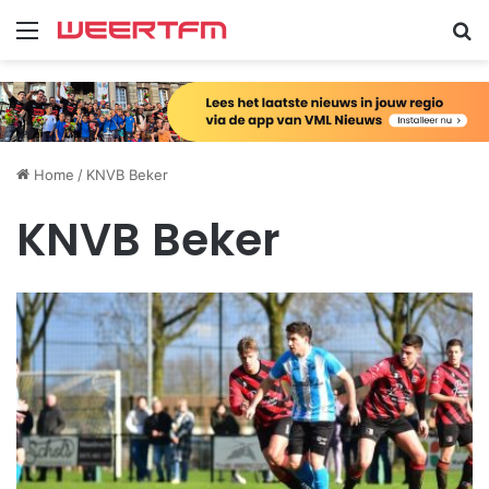
Menu
Zo
Home
/
KNVB Beker
KNVB Beker