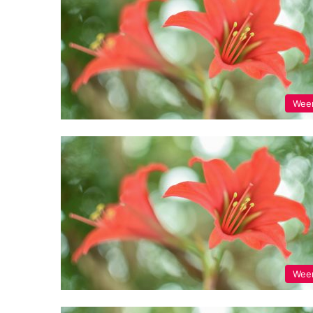
Wee
Wee