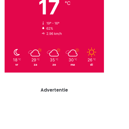
17
℃
19º - 16º
62%
2.96 km/h
18
29
35
30
26
℃
℃
℃
℃
℃
vr
za
zo
ma
di
Advertentie