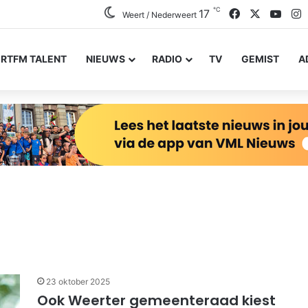
℃
Facebook
X
YouT
I
17
Weert / Nederweert
RTFM TALENT
NIEUWS
RADIO
TV
GEMIST
A
23 oktober 2025
Ook Weerter gemeenteraad kiest