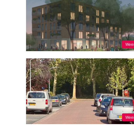
Wee
Wee