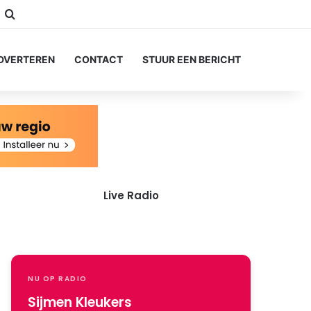
ube
nstagram
Zoeken naar...
DVERTEREN
CONTACT
STUUR EEN BERICHT
Live Radio
NU OP RADIO
Sijmen Kleukers