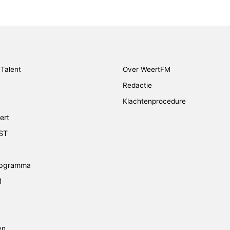
Talent
Over WeertFM
Redactie
Klachtenprocedure
ert
ST
rogramma
M
en