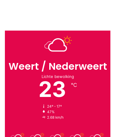
Weert / Nederweert
Lichte bewolking
23
℃
24º - 17º
47%
2.68 km/h