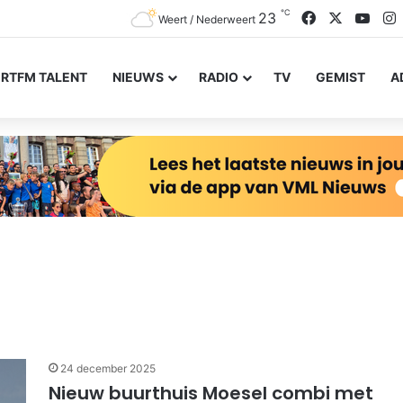
℃
Facebook
X
YouT
I
23
Weert / Nederweert
RTFM TALENT
NIEUWS
RADIO
TV
GEMIST
A
24 december 2025
Nieuw buurthuis Moesel combi met