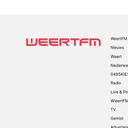
WeertFM 
Nieuws
Weert
Nederwe
0495KIE
Radio
Live & P
WieertF
TV
Gemist
Adverter