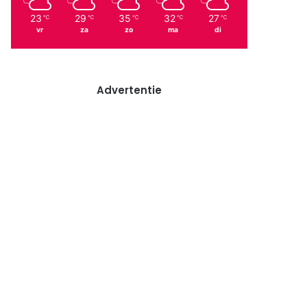
23
29
35
32
27
℃
℃
℃
℃
℃
vr
za
zo
ma
di
Advertentie