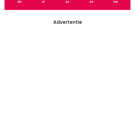
do
vr
za
zo
ma
Advertentie