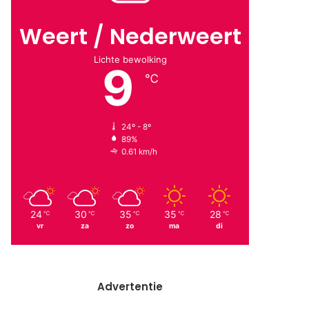
Weert / Nederweert
Lichte bewolking
9
℃
24º - 8º
89%
0.61 km/h
24
30
35
35
28
℃
℃
℃
℃
℃
vr
za
zo
ma
di
Advertentie