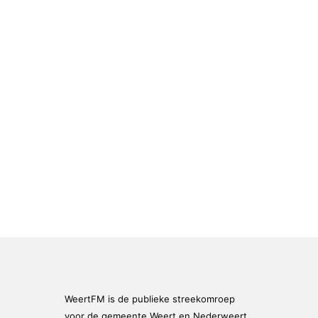
WeertFM is de publieke streekomroep
voor de gemeente Weert en Nederweert.