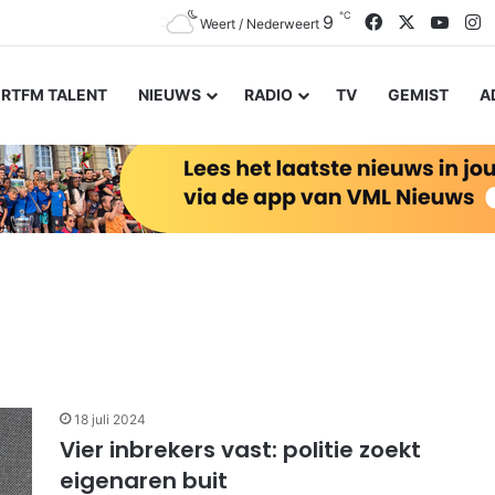
℃
Facebook
X
YouT
I
9
Weert / Nederweert
RTFM TALENT
NIEUWS
RADIO
TV
GEMIST
A
18 juli 2024
Vier inbrekers vast: politie zoekt
eigenaren buit