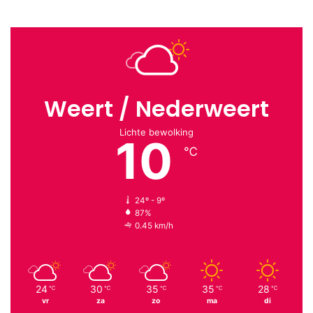
Weert / Nederweert
Lichte bewolking
10
℃
24º - 9º
87%
0.45 km/h
24
30
35
35
28
℃
℃
℃
℃
℃
vr
za
zo
ma
di