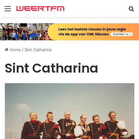
Menu
Zo
Home
/
Sint Catharina
Sint Catharina