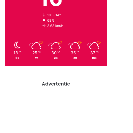
18º - 14º
68%
3.63 km/h
18
25
30
35
37
℃
℃
℃
℃
℃
do
vr
za
zo
ma
Advertentie