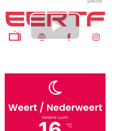
Weert / Nederweert
Heldere Lucht
16
℃