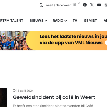
℃
Facebook
X
Yo
16
Weert / Nederweert
RTFM TALENT
NIEUWS
RADIO
TV
GEMIST
A
13 april 2024
Geweldsincident bij café in Weert
Er heeft een steekincident plaatsgevonden bij Café