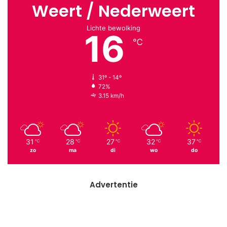
Weert / Nederweert
Lichte bewolking
16
℃
31º - 14º
72%
3.15 km/h
31
28
27
32
37
℃
℃
℃
℃
℃
zo
ma
di
wo
do
Advertentie