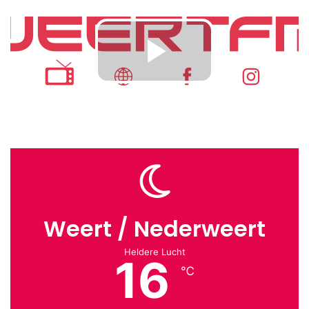
Weert / Nederweert
Heldere Lucht
16
℃