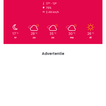
17º - 13º
76%
2.48 km/h
17
29
35
30
26
℃
℃
℃
℃
℃
vr
za
zo
ma
di
Advertentie