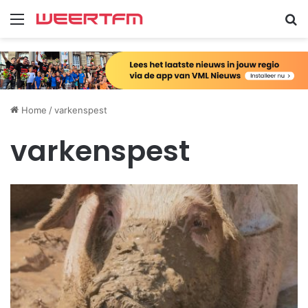
Menu
Zo
Home
/
varkenspest
varkenspest