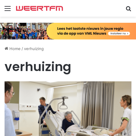
Menu
Zo
Home
/
verhuizing
verhuizing