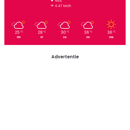
46%
4.47 km/h
25
28
30
36
36
℃
℃
℃
℃
℃
do
vr
za
zo
ma
Advertentie