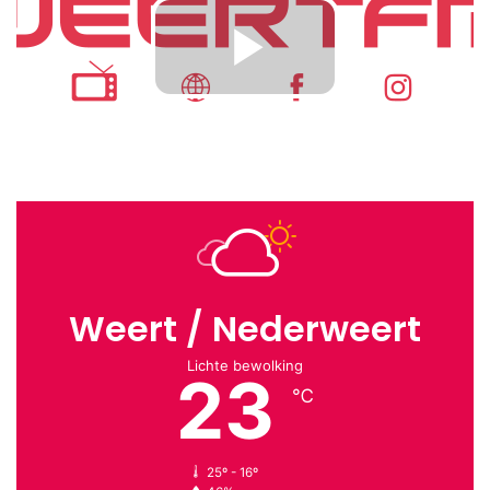
Weert / Nederweert
Lichte bewolking
23
℃
25º - 16º