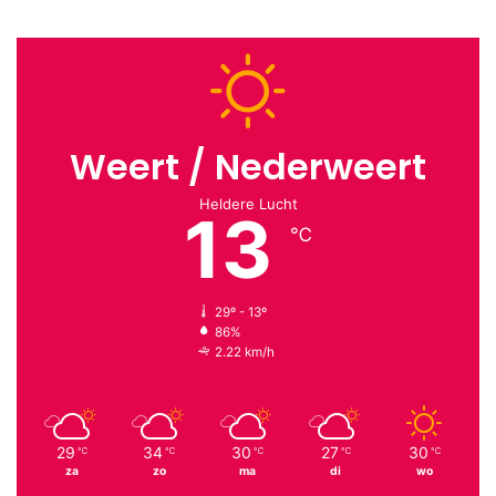
Weert / Nederweert
Heldere Lucht
13
℃
29º - 13º
86%
2.22 km/h
29
34
30
27
30
℃
℃
℃
℃
℃
za
zo
ma
di
wo