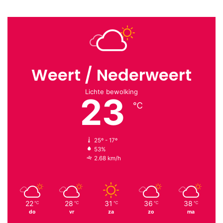
Weert / Nederweert
Lichte bewolking
23
℃
25º - 17º
53%
2.68 km/h
22
28
31
36
38
℃
℃
℃
℃
℃
do
vr
za
zo
ma