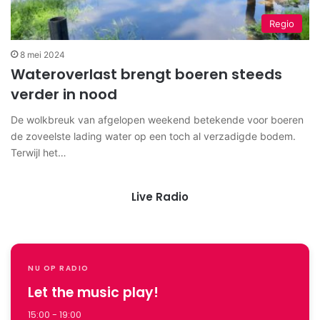
Regio
8 mei 2024
Wateroverlast brengt boeren steeds
verder in nood
De wolkbreuk van afgelopen weekend betekende voor boeren
de zoveelste lading water op een toch al verzadigde bodem.
Terwijl het…
Live Radio
NU OP RADIO
Let the music play!
15:00 - 19:00