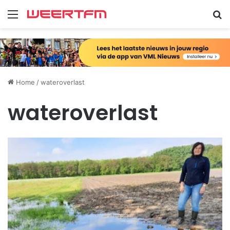
Menu
Zo
Home
/
wateroverlast
wateroverlast