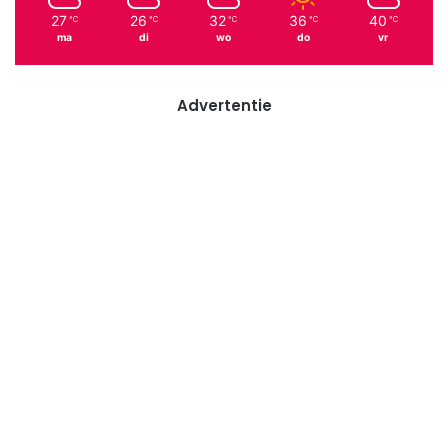
27
26
32
36
40
℃
℃
℃
℃
℃
ma
di
wo
do
vr
Advertentie