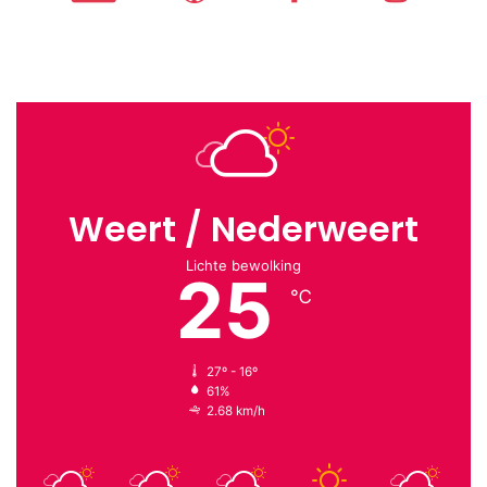
Weert / Nederweert
Lichte bewolking
25
℃
27º - 16º
61%
2.68 km/h