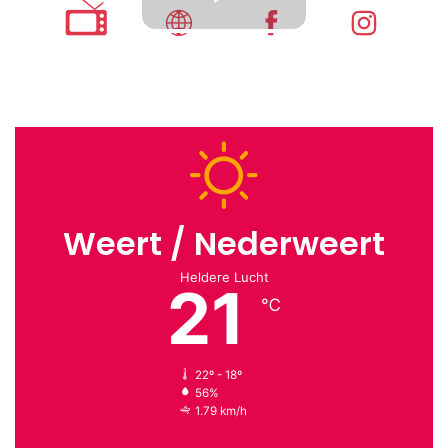
Weert / Nederweert
Heldere Lucht
21
℃
22º - 18º
56%
1.79 km/h