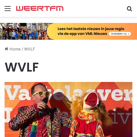
Menu
Zo
Home
/
WVLF
WVLF