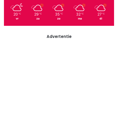
20
29
35
32
27
℃
℃
℃
℃
℃
vr
za
zo
ma
di
Advertentie